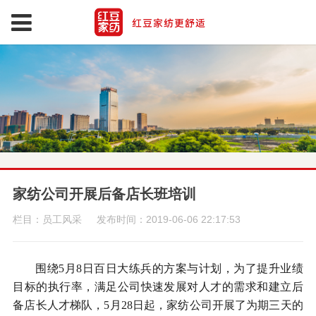
家纺公司开展后备店长班培训
栏目：员工风采
发布时间：2019-06-06 22:17:53
围绕
5
月
8
日百日大练兵的方案与计划，为了提升业绩
目标的执行率，满足公司快速发展对人才的需求和建立后
备店长人才梯队，
5
月
28
日起，家纺公司开展了为期三天的