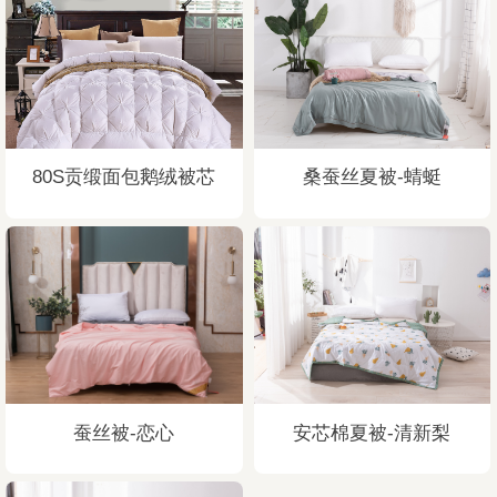
80S贡缎面包鹅绒被芯
桑蚕丝夏被-蜻蜓
蚕丝被-恋心
安芯棉夏被-清新梨