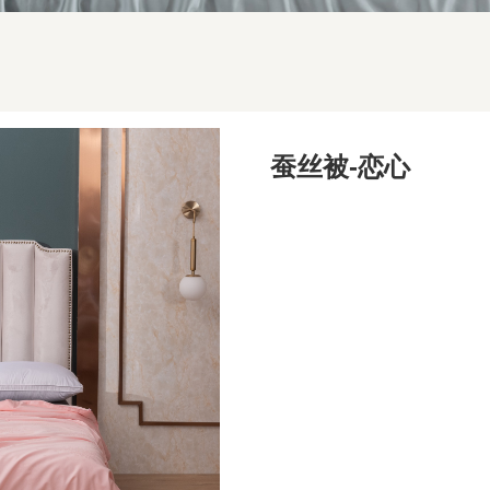
蚕丝被-恋心