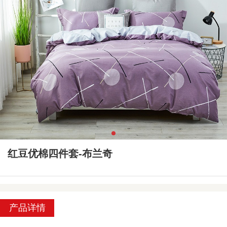
红豆优棉四件套-布兰奇
产品详情