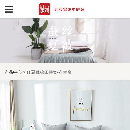
产品中心
>
红豆优棉四件套-布兰奇