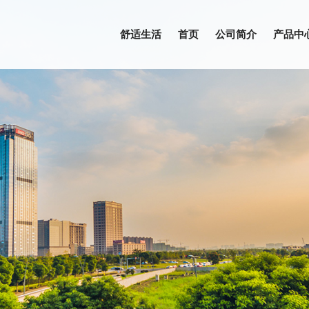
舒适生活
首页
公司简介
产品中