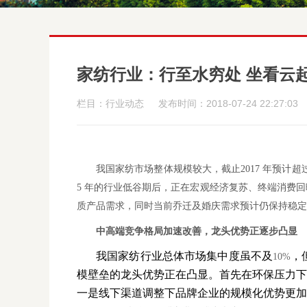
家纺行业：行至水穷处 坐看云
栏目：行业动态
发布时间：2018-07-24 22:27:03
我国家纺市场整体规模较大，截止2017 年预计超
5
年的行业低谷期后，正在宏观经济复苏、终端消费回
质产品需求，同时当前乔迁及婚庆需求预计仍保持稳
中高端竞争格局加速改善，龙头优势正逐步凸
我国家纺行业总体市场集中度虽不及
，
10%
模壁垒的龙头优势正在凸显。首先在环保压力下
一是线下渠道调整下品牌企业的规模化优势更加