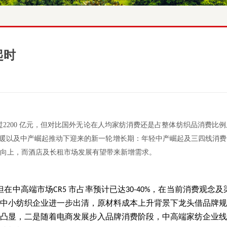
起时
过
2200
亿元，但对比国外无论在人均家纺消费还是占整体纺织品消费比例
暖以及中产崛起推动下迎来的新一轮增长期：年轻中产崛起及三四线消费
定向上，而酒店及长租市场发展有望带来新增需求。
显
但在中高端市场
市占率预计已达
，在当前消费观念及
CR5
30-40%
中小纺织企业进一步出清，原材料成本上升背景下龙头借品牌规
凸显，二是随着电商发展步入品牌消费阶段，中高端家纺企业线