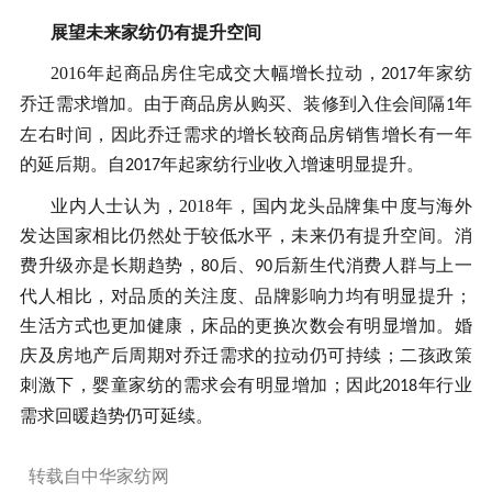
展望未来家纺仍有提升空间
2016年起商品房住宅成交大幅增长拉动，
年家纺
2017
乔迁需求增加。由于商品房从购买、装修到入住会间隔
年
1
左右时间，因此乔迁需求的增长较商品房销售增长有一年
的延后期。自
年起家纺行业收入增速明显提升。
2017
业内人士认为，2018年，国内龙头品牌集中度与海外
发达国家相比仍然处于较低水平，未来仍有提升空间。消
费升级亦是长期趋势，
后、
后新生代消费人群与上一
80
90
代人相比，对品质的关注度、品牌影响力均有明显提升；
生活方式也更加健康，床品的更换次数会有明显增加。婚
庆及房地产后周期对乔迁需求的拉动仍可持续；二孩政策
刺激下，婴童家纺的需求会有明显增加；因此
年行业
2018
需求回暖趋势仍可延续。
转载自中华家纺网