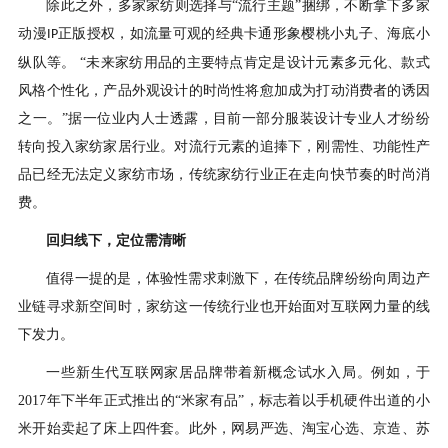
除此之外，多家家纺则选择与
“流行主题”捆绑，不断拿下多家
动漫
正版授权，如流量可观的经典卡通形象樱桃小丸子、海底小
IP
纵队等。 “未来家纺用品的主要特点肯定是设计元素多元化、款式
风格个性化，产品外观设计的时尚性将愈加成为打动消费者的诱因
之一。”据一位业内人士透露，目前一部分服装设计专业人才纷纷
转向投入家纺家居行业。对流行元素的追捧下，刚需性、功能性产
品已经无法定义家纺市场，传统家纺行业正在走向快节奏的时尚消
费。
回归线下，定位需清晰
值得一提的是，体验性需求刺激下，在传统品牌纷纷向周边产
业链寻求新空间时，家纺这一传统行业也开始面对互联网力量的线
下发力。
一些新生代互联网家居品牌带着新概念试水入局。例如，于
2017
年下半年正式推出的“米家有品”，标志着以手机硬件出道的小
米开始卖起了床上四件套。此外，网易严选、淘宝心选、京造、苏