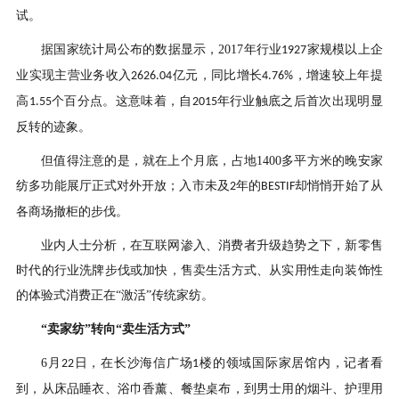
试。
据国家统计局公布的数据显示，
2017
年行业
家规模以上企
1927
业实现主营业务收入
亿元，同比增长
，增速较上年提
2626.04
4.76%
高
个百分点。这意味着，自
年行业触底之后首次出现明显
1.55
2015
反转的迹象。
但值得注意的是，就在上个月底，占地
1400
多平方米的晚安家
纺多功能展厅正式对外开放；入市未及
年的
却悄悄开始了从
2
BESTIF
各商场撤柜的步伐。
业内人士分析，在互联网渗入、消费者升级趋势之下，新零售
时代的行业洗牌步伐或加快，售卖生活方式、从实用性走向装饰性
的体验式消费正在
“激活”传统家纺。
“卖家纺”转向“卖生活方式”
6
月
日，在长沙海信广场
楼的领域国际家居馆内，记者看
22
1
到，从床品睡衣、浴巾香薰、餐垫桌布，到男士用的烟斗、护理用