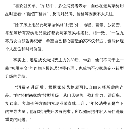
“喜欢就买单。”采访中，多位消费者表示，自己在选购家纺用
品时更看中“颜值”“格调”，反而对品牌、价格等因素不太关注。
“除了床上用品要与家居风格‘配套’外，地毯、窗帘、沙发套、
靠垫等所有家纺用品最好都要与家装风格搭配、相一致。”一位九
零后女白领告诉记者，希望自己精心营造的家不仅舒适，也能体现
个人品位和时尚价值。
事实上，迅速成长为消费主力的
80
后、
后，他们不同于上一
90
辈“实用主义”的购物习惯以及消费心理，也成为不少家纺企业转型
升级的导航。
“消费者进店后，根据家装风格就可以自由选择所需的产
品。”向“轻时尚家纺”转型升级，从门店销售、盈利能力、进店率、
复购率、客单价等方面均实现业绩直线上升，“年轻消费者是当下
的主导力量，他们对消费升级有需求，所以如何把年轻人留住是最
重要的问题。”