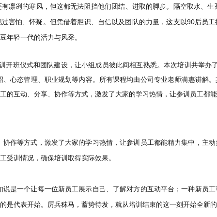
还有
，但这都无法阻挡他们团结、进取的脚步。隔空取水、生死
凛冽的寒风
过害怕、怀疑。但凭借着胆识、自信以及团队的力量，这支以90后员工
年轻一代的活力与风采。
豆
行培训开班仪式和团队建设，让小组成员彼此间相互熟悉。
本次培训共举办了
介绍、心态管理、职业规划等内容。
所有课程均由公司专业老师满惠讲解。
工的互动、分享、协作等方式，激发了大家的学习热情，让参训员工都能
、协作等方式，激发了大家的学习热情，让参训员工都能精力集中，主动
工受训情况，确保培训取得实际效果。
如说是一个让每一位新员工展示自己、了解对方的互动平台；一种新员工
的是代表开始。厉兵秣马，蓄势待发，就从培训结束的这一刻开始全新的