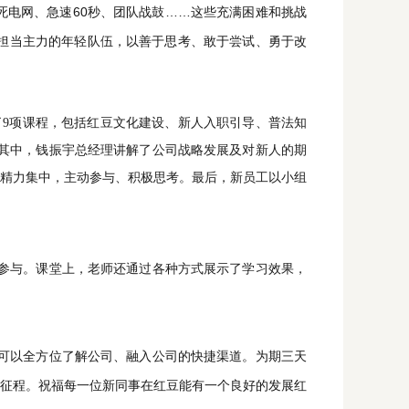
电网、急速60秒、
……这些充满困难和挑战
团队战鼓
担当主力的年轻队伍，以善于思考、敢于尝试、勇于改
9项课程，包括
红豆文化建设、新人入职引导、普法知
其中，钱振宇总经理讲解了公司战略发展及对新人的期
精力集中，主动参与、积极思考。最后，新员工
以小组
参与。课堂上，老师还通过各种方式展示了学习效果，
可以全方位了解公司、融入公司的快捷渠道。为期
天
三
征程。祝福每一位新同事在
能有一个良好的发展
红豆
红