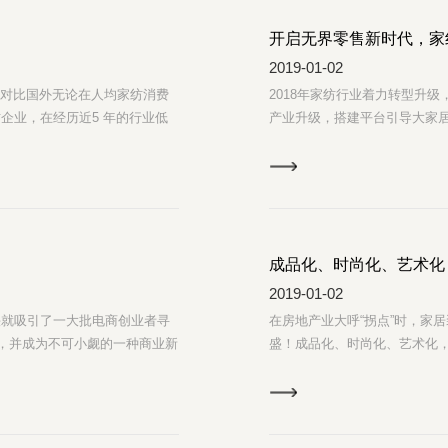
开启无界零售新时代，家
2019-01-02
，但对比国外无论在人均家纺消费
2018年家纺行业着力转型升
企业，在经历近5 年的行业低
产业升级，搭建平台引导大家
迎来的新一轮增长期：年轻中产
术创新，借力“一带一路”推动
次及高品质产品需求，同时当前
有望带来新增需求。
成品化、时尚化、艺术化
2019-01-02
快就吸引了一大批电商创业者寻
在房地产业大呼“拐点”时，家
生，并成为不可小觑的一种商业新
盛！成品化、时尚化、艺术化
中，并有望借助产业链和渠道