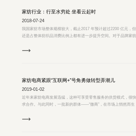
家纺行业：行至水穷处 坐看云起时
2018-07-24
我国家纺市场整体规模较大，截止2017 年预计超过2200 亿元
还是占整体纺织品消费比例上都有进一步提升空间。对于品牌家纺
谷期后，正在宏观经济复苏、终端消费回暖以及中产崛起推动下
崛起及三四线消费升级有望带来家纺消费习惯蜕变，提升更换频
乔迁及婚庆需求预计仍保持稳定向上，而酒店及长租市场发展
家纺电商紧跟“互联网+”号角勇做转型弄潮儿
2019-01-02
近年来家纺电商发展迅猛，这种可享受零售服务的供货模式，很
求合作。与此同时，一批新的群体——“微商”，在市场上悄然而
模式。