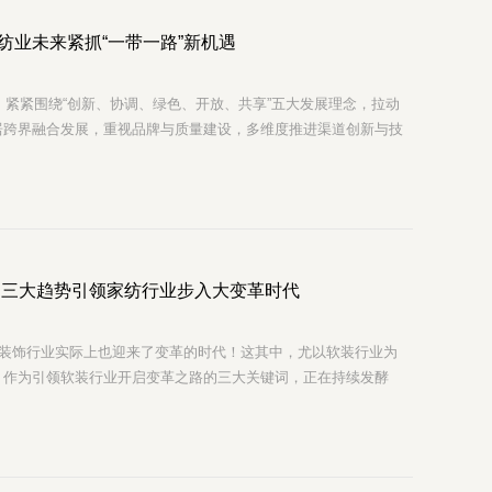
纺业未来紧抓“一带一路”新机遇
级，紧紧围绕“创新、协调、绿色、开放、共享”五大发展理念，拉动
居跨界融合发展，重视品牌与质量建设，多维度推进渠道创新与技
海外布局，乘势而上，走进新时代，拥抱新发展，做强新家纺。
 三大趋势引领家纺行业步入大变革时代
居装饰行业实际上也迎来了变革的时代！这其中，尤以软装行业为
，作为引领软装行业开启变革之路的三大关键词，正在持续发酵
的重塑构建一个全新的软装生态。