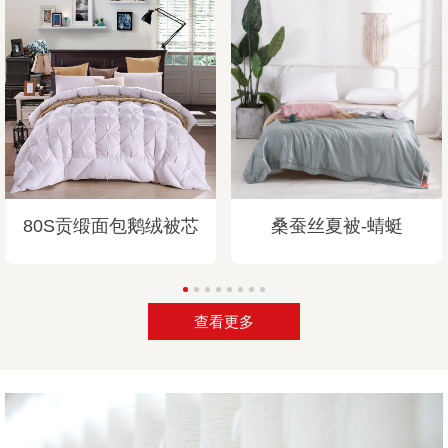
80S贡缎面包鹅绒被芯
桑蚕丝夏被-蜻蜓
查看更多