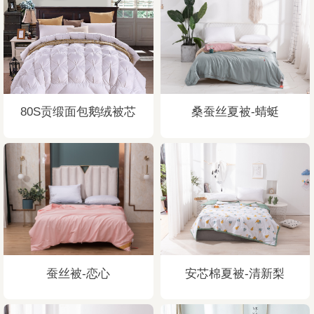
80S贡缎面包鹅绒被芯
桑蚕丝夏被-蜻蜓
蚕丝被-恋心
安芯棉夏被-清新梨